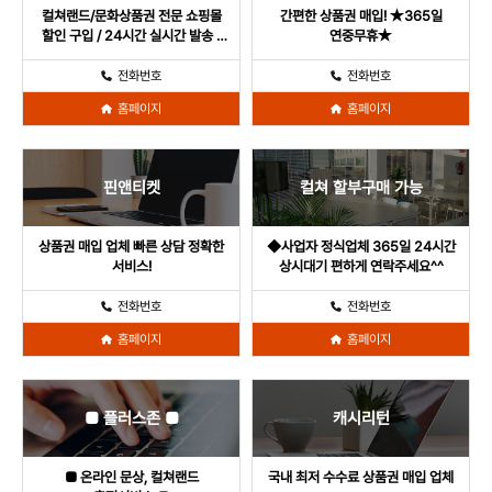
CGV 영화관람권
10,000
8,000
20.00%
9,500
5.00%
컬쳐랜드/문화상품권 전문 쇼핑몰
간편한 상품권 매입! ★365일
CJ 외식상품권
50,000
46,000
8.00%
47,000
6.00%
할인 구입 / 24시간 실시간 발송 /
연중무휴★
CJ 기프트카드
50,000
46,000
8.00%
47,000
6.00%
한국상품권협회 인증 쇼핑
전화번호
전화번호
홈페이지
홈페이지
핀앤티켓
컬쳐 할부구매 가능
상품권 매입 업체 빠른 상담 정확한
◆사업자 정식업체 365일 24시간
서비스!
상시대기 편하게 연락주세요^^
전화번호
전화번호
홈페이지
홈페이지
■ 플러스존 ■
캐시리턴
■ 온라인 문상, 컬쳐랜드
국내 최저 수수료 상품권 매입 업체