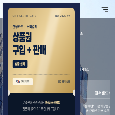
(주)한국상품권협회에서 운영하는 한국상품권거래소
상품권 시세조회 판매를,
원스톱으로 한번에!
다양한 상품권 시세와 매입업체를 한 곳에서 만나보세요.
플러스존
24시간 자동 출금 컬쳐랜드 문화상품권
컬쳐랜드 5%
----컬쳐랜드 91% 매입------ -------핀만
컬쳐랜드, 문화상품권 
추출 자동기능 제공---------1천원이상 출금
5%할인 판매 소액결제