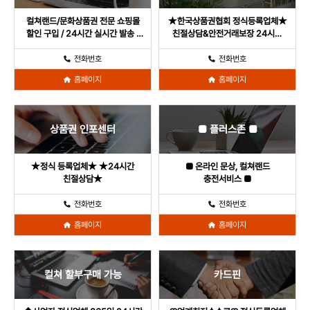
컬쳐랜드/문화상품권 전문 쇼핑몰
★한국상품권협회 정식등록업체★
할인 구입 / 24시간 실시간 발송 /
친절상담&안전거래보장 24시간
한국상품권협회 인증 쇼핑
문의 환영
전화번호
전화번호
홈페이지
홈페이지
상품권 인포센터
■ 플러스존 ■
★정식 등록업체★ ★24시간
■ 온라인 문상, 컬쳐랜드
친절상담★
충전서비스 ■
전화번호
전화번호
홈페이지
홈페이지
컬쳐 할부구매 가능
카드핀