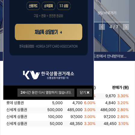
가능--------------포인트 충전후 일괄출금
가능---
상담 바로가기
상담 바로가기
4
/
7
공지사항
📢 상품권 할부 구입 찾으시는 분들, 레드핀에서 안내받아보세요!
지류(종이) 상품권 시세
롯데 상품권
500,000
483,250
3.35%
483,750
3.25%
※ 한국상품권협회 제공 자료 [ 26. 08. 08 ]
롯데 상품권
100,000
96,650
3.35%
96,750
3.25%
상품권
액면가 (원)
매입가 (원)
판매가 (원)
롯데 상품권
50,000
48,300
3.40%
48,375
3.25%
24
시간 동안 다시 열람하지 않습니다.
닫기
롯데 상품권
10,000
9,500
5.00%
9,670
3.30%
롯데 상품권
5,000
4,700
6.00%
4,840
3.20%
신세계 상품권
500,000
485,000
3.00%
486,000
2.80%
신세계 상품권
100,000
97,000
3.00%
97,200
2.80%
신세계 상품권
50,000
48,350
3.30%
48,450
3.10%
신세계 상품권
10,000
9,500
5.00%
9,690
3.10%